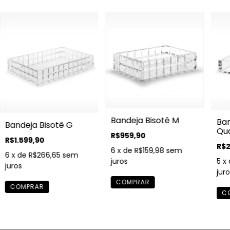
Bandeja Bisotê M
Ban
Bandeja Bisotê G
Qu
R$959,90
R$1.599,90
R$2
6
x de
R$159,98
sem
6
x de
R$266,65
sem
5
x
juros
juros
juro