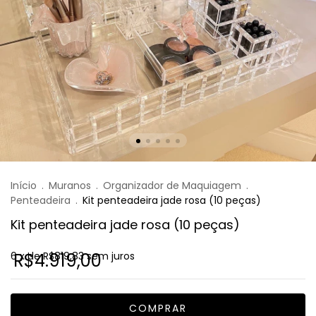
Início
.
Muranos
.
Organizador de Maquiagem
.
Penteadeira
.
Kit penteadeira jade rosa (10 peças)
Kit penteadeira jade rosa (10 peças)
6
R$4.919,00
x de
R$819,83
sem juros