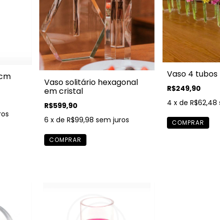
Vaso 4 tubos
 cm
Vaso solitário hexagonal
R$249,90
em cristal
4
x de
R$62,48
R$599,90
ros
6
x de
R$99,98
sem juros