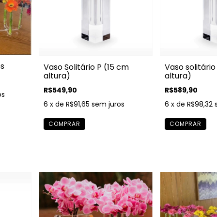
os
Vaso Solitário P (15 cm
Vaso solitári
altura)
altura)
R$549,90
R$589,90
os
6
x de
R$91,65
sem juros
6
x de
R$98,32