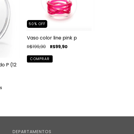
50
%
OFF
Vaso color line pink p
R$199,90
R$99,90
do P (12
s
DEPARTAMENTOS