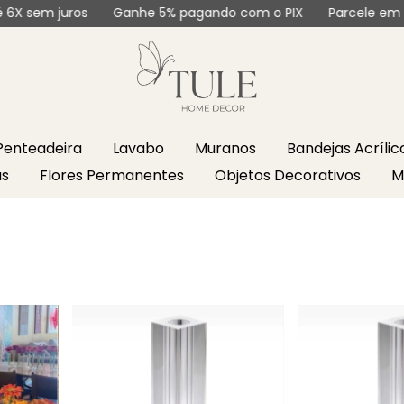
em juros
Ganhe 5% pagando com o PIX
Parcele em até 6X
Penteadeira
Lavabo
Muranos
Bandejas Acríli
as
Flores Permanentes
Objetos Decorativos
M