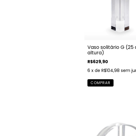
Vaso solitário G (25
altura)
R$629,90
6
x de
R$104,98
sem ju