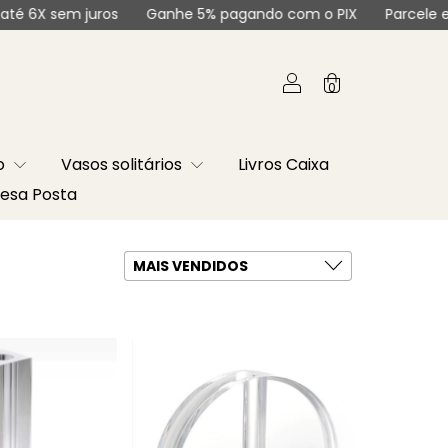
 sem juros
Ganhe 5% pagando com o PIX
Parcele em até
0
co
Vasos solitários
Livros Caixa
esa Posta