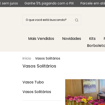
juros
Ganhe 5% pagando com o PIX
Parcele em até 6X s
Mais Vendidos
Novidades
Kits
Borbolet
Início
.
Vasos Solitários
Vasos Solitários
Vasos Tubo
Vasos Solitários