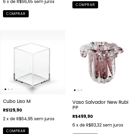
6
x de
R$66,65
sem juros
Cubo Liso M
Vaso Salvador New Rubi
PP
R$129,90
R$499,90
2
x de
R$64,95
sem juros
6
x de
R$83,32
sem juros