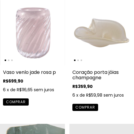
Coração porta jóias
Vaso venlo jade rosa p
champagne
R$699,90
R$359,90
6
x de
R$116,65
sem juros
6
x de
R$59,98
sem juros