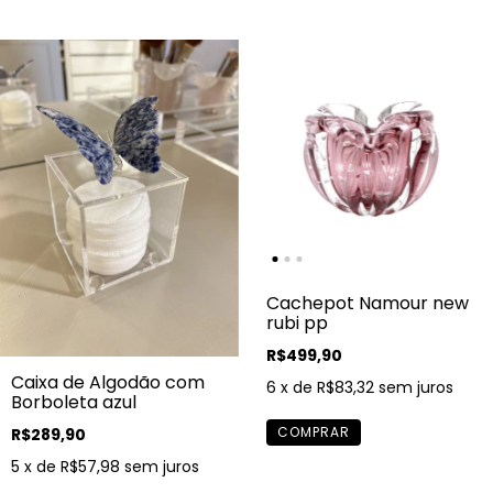
Cachepot Namour new
rubi pp
R$499,90
Caixa de Algodão com
6
x de
R$83,32
sem juros
Borboleta azul
R$289,90
5
x de
R$57,98
sem juros