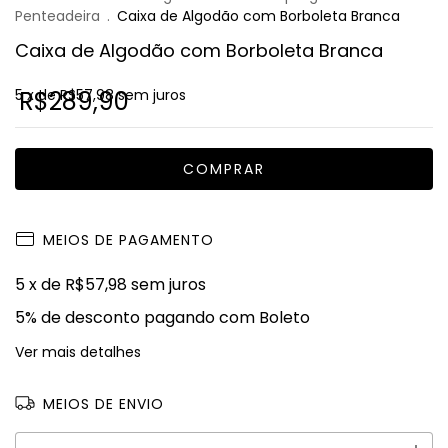
Penteadeira
.
Caixa de Algodão com Borboleta Branca
Caixa de Algodão com Borboleta Branca
5
R$289,90
x de
R$57,98
sem juros
MEIOS DE PAGAMENTO
5
x de
R$57,98
sem juros
5% de desconto
pagando com Boleto
Ver mais detalhes
MEIOS DE ENVIO
ALTERAR CEP
Entregas para o CEP: