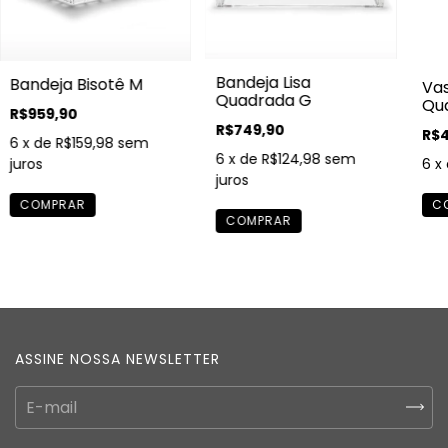
Bandeja Lisa
Bandeja Bisotê M
Vas
Quadrada G
Qua
R$959,90
R$749,90
R$4
6
x de
R$159,98
sem
6
x de
R$124,98
sem
6
x
juros
juros
ASSINE NOSSA NEWSLETTER