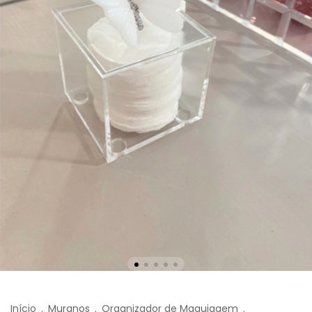
Início
.
Muranos
.
Organizador de Maquiagem
.