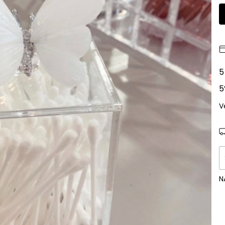
5
5
V
E
N