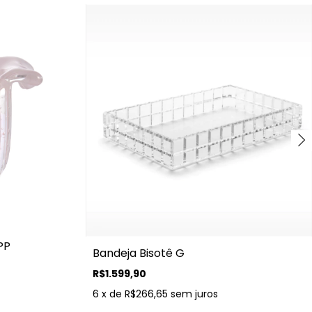
PP
Bandeja Bisotê G
R$1.599,90
6
x de
R$266,65
sem juros