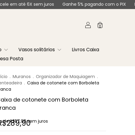
 6X sem juros
Ganhe 5% pagando com o PIX
Parcele em a
0
co
Vasos solitários
Livros Caixa
esa Posta
nício
.
Muranos
.
Organizador de Maquiagem
.
enteadeira
.
Caixa de cotonete com Borboleta
ranca
aixa de cotonete com Borboleta
ranca
R$289,90
x de
R$57,98
sem juros