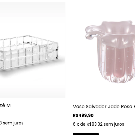
otê M
Vaso Salvador Jade Rosa 
R$499,90
8
sem juros
6
x de
R$83,32
sem juros