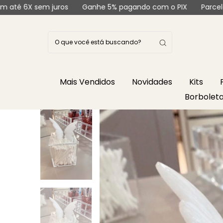
m juros
Ganhe 5% pagando com o PIX
Parcele em até 6X
Mais Vendidos
Novidades
Kits
Borbolet