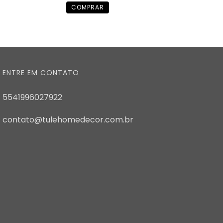
ENTRE EM CONTATO
5541996027922
contato@tulehomedecor.com.br