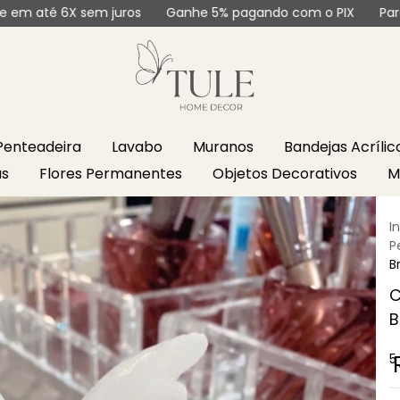
 sem juros
Ganhe 5% pagando com o PIX
Parcele em até
Penteadeira
Lavabo
Muranos
Bandejas Acríli
as
Flores Permanentes
Objetos Decorativos
M
I
P
B
C
B
5