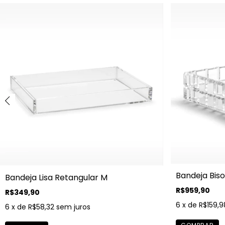
Bandeja Bis
Bandeja Lisa Retangular M
R$959,90
R$349,90
6
x de
R$159,9
6
x de
R$58,32
sem juros