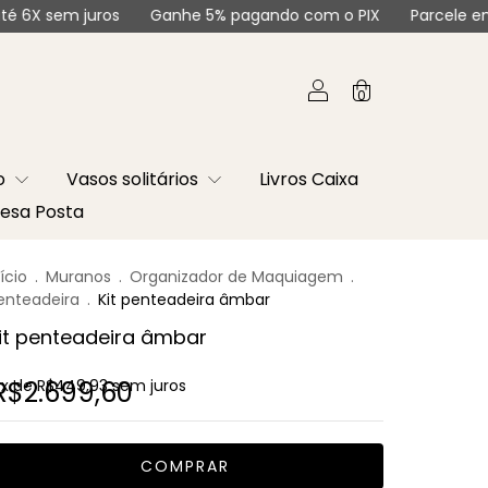
ros
Ganhe 5% pagando com o PIX
Parcele em até 6X sem
0
co
Vasos solitários
Livros Caixa
esa Posta
nício
.
Muranos
.
Organizador de Maquiagem
.
enteadeira
.
Kit penteadeira âmbar
it penteadeira âmbar
R$2.699,60
x de
R$449,93
sem juros