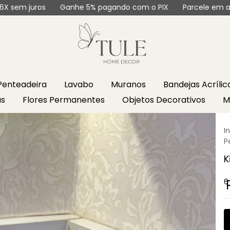
Ganhe 5% pagando com o PIX
Parcele em até 6X sem ju
Penteadeira
Lavabo
Muranos
Bandejas Acríli
as
Flores Permanentes
Objetos Decorativos
M
I
P
K
6