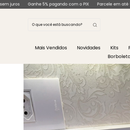
Ganhe 5% pagando com o PIX
Parcele em até 6X sem juros
Mais Vendidos
Novidades
Kits
Borbolet