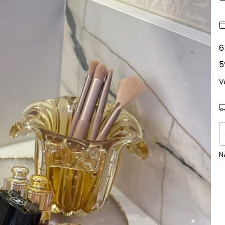
6
5
V
E
N