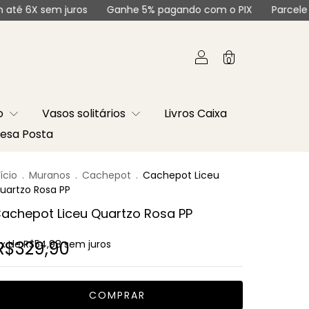
sem juros
Ganhe 5% pagando com o PIX
Parcele em até 6
0
co
Vasos solitários
Livros Caixa
esa Posta
nício
.
Muranos
.
Cachepot
.
Cachepot Liceu
uartzo Rosa PP
achepot Liceu Quartzo Rosa PP
R$329,90
x de
R$54,98
sem juros