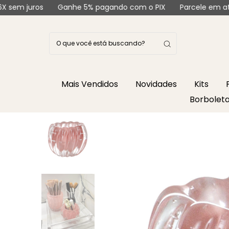
ros
Ganhe 5% pagando com o PIX
Parcele em até 6X sem
Mais Vendidos
Novidades
Kits
Borbolet