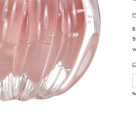
6
5
V
E
N