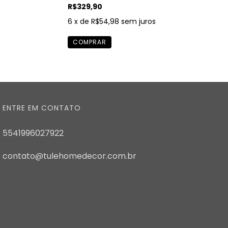
R$329,90
6
x de
R$54,98
sem juros
ENTRE EM CONTATO
5541996027922
contato@tulehomedecor.com.br