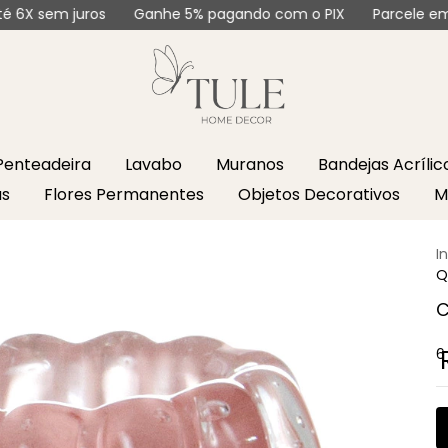
 juros
Ganhe 5% pagando com o PIX
Parcele em até 6X 
Penteadeira
Lavabo
Muranos
Bandejas Acríli
as
Flores Permanentes
Objetos Decorativos
M
I
Q
C
6