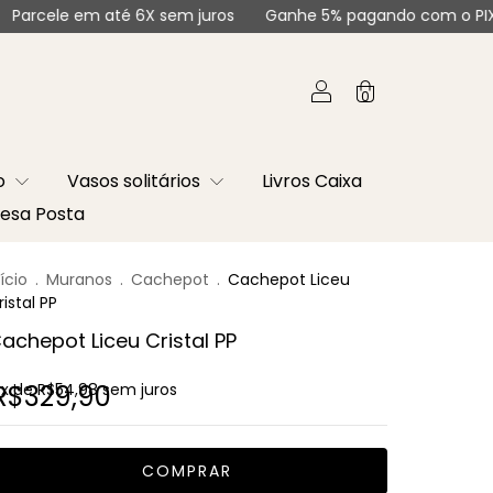
té 6X sem juros
Ganhe 5% pagando com o PIX
Parcele e
0
co
Vasos solitários
Livros Caixa
esa Posta
nício
.
Muranos
.
Cachepot
.
Cachepot Liceu
ristal PP
achepot Liceu Cristal PP
R$329,90
x de
R$54,98
sem juros