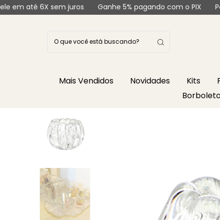
 sem juros
Ganhe 5% pagando com o PIX
Parcele em até
Mais Vendidos
Novidades
Kits
Borbolet