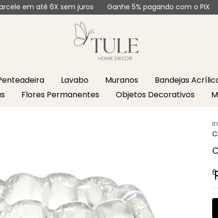
 6X sem juros
Ganhe 5% pagando com o PIX
Parcele em a
Penteadeira
Lavabo
Muranos
Bandejas Acríli
as
Flores Permanentes
Objetos Decorativos
M
I
C
C
6