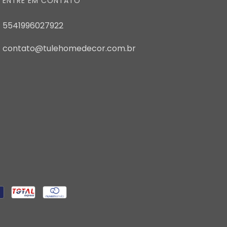
ENTRE EM CONTATO
5541996027922
contato@tulehomedecor.com.br