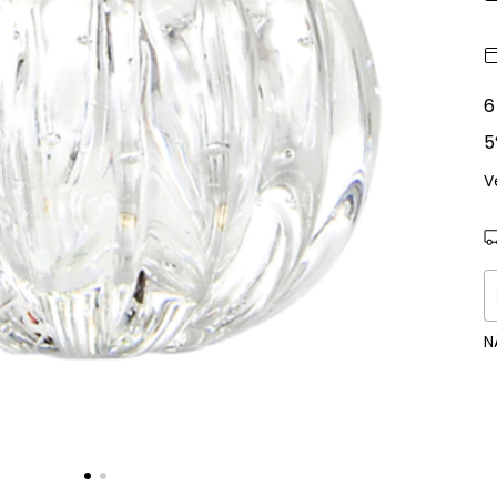
6
5
V
E
N