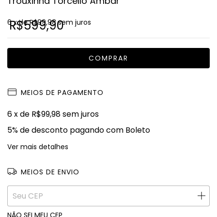
Trouxinha Torcello Âmbar
6
R$599,90
x de
R$99,98
sem juros
MEIOS DE PAGAMENTO
6
x de
R$99,98
sem juros
5% de desconto
pagando com Boleto
Ver mais detalhes
MEIOS DE ENVIO
ALTERAR CEP
Entregas para o CEP:
NÃO SEI MEU CEP