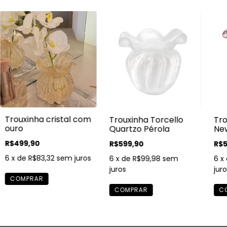
Trouxinha cristal com
Trouxinha Torcello
Tro
ouro
Quartzo Pérola
Ne
R$499,90
R$599,90
R$5
6
x de
R$83,32
sem juros
6
x de
R$99,98
sem
6
x
juros
juro