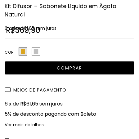
Kit Difusor + Sabonete Liquido em Ágata
Natural
6
R$369,90
x de
R$61,65
sem juros
COR
MEIOS DE PAGAMENTO
6
x de
R$61,65
sem juros
5% de desconto
pagando com Boleto
Ver mais detalhes