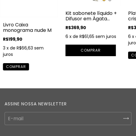
Kit sabonete líquido +
Pla
Difusor em Ágata
cri
verde
Livro Caixa
R$369,90
R$3
monograma nude M
6
x de
R$61,65
sem juros
6
x
R$199,90
juro
3
x de
R$66,63
sem
COMPRAR
juros
ASSINE NOSSA NEWSLETTER