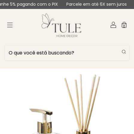
e 5% pagando com o PIX
Parcele em até 6X sem juros
Ga
0