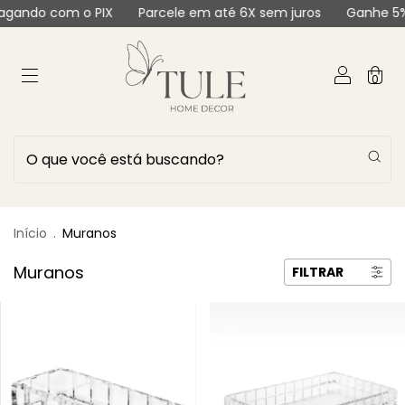
 o PIX
Parcele em até 6X sem juros
Ganhe 5% pagando 
0
Início
.
Muranos
Muranos
FILTRAR